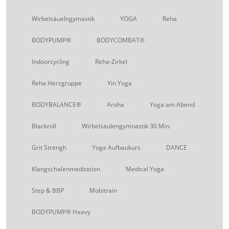
Wirbelsäuelngymastik
YOGA
Reha
BODYPUMP®
BODYCOMBAT®
Indoorcycling
Reha-Zirkel
Reha Herzgruppe
Yin Yoga
BODYBALANCE®
Aroha
Yoga am Abend
Blackroll
Wirbelsäulengymnastik 30 Min.
Grit Strengh
Yoga Aufbaukurs
DANCE
Klangschalenmeditation
Medical Yoga
Step & BBP
Mobitrain
BODYPUMP® Heavy